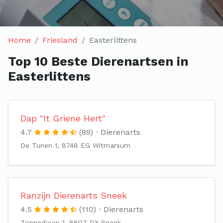
Home
Friesland
Easterlittens
Top 10 Beste Dierenartsen in
Easterlittens
Dap "It Griene Hert"
4.7
(89)
Dierenarts
De Tunen 1, 8748 EG Witmarsum
Ranzijn Dierenarts Sneek
4.5
(110)
Dierenarts
Zonnedauw 1, 8607 DX Sneek