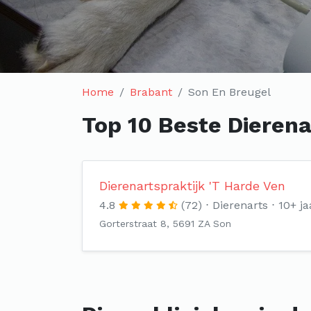
Home
Brabant
Son En Breugel
Top 10 Beste Dierena
Dierenartspraktijk 'T Harde Ven
4.8
(72)
Dierenarts
10+ ja
Gorterstraat 8, 5691 ZA Son